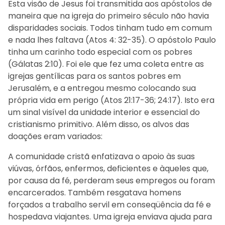
Esta visão de Jesus foi transmitida aos apóstolos de
maneira que na igreja do primeiro século não havia
disparidades sociais. Todos tinham tudo em comum
e nada lhes faltava (Atos 4: 32-35). O apóstolo Paulo
tinha um carinho todo especial com os pobres
(Gálatas 2:10). Foi ele que fez uma coleta entre as
igrejas gentílicas para os santos pobres em
Jerusalém, e a entregou mesmo colocando sua
própria vida em perigo (Atos 21:17-36; 24:17). Isto era
um sinal visível da unidade interior e essencial do
cristianismo primitivo. Além disso, os alvos das
doações eram variados:
A comunidade cristã enfatizava o apoio às suas
viúvas, órfãos, enfermos, deficientes e àqueles que,
por causa da fé, perderam seus empregos ou foram
encarcerados. Também resgatava homens
forçados a trabalho servil em conseqüência da fé e
hospedava viajantes. Uma igreja enviava ajuda para