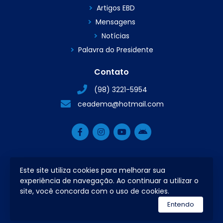
Artigos EBD
Mensagens
Notícias
Palavra do Presidente
Contato
(98) 3221-5954
ceadema@hotmail.com
Este site utiliza cookies para melhorar sua
2026 © Todos os direitos reservados.
experiência de navegação. Ao continuar a utilizar o
site, você concorda com o uso de cookies.
utilizamos a plataforma
Entendo