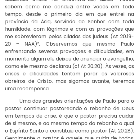
sabem como me conduzi entre vocês em todo
tempo, desde o primeiro dia em que entrei na
província da Ásia, servindo ao Senhor com toda
humildade, com lágrimas e com as provações que
me sobrevieram pelas ciladas dos judeus (At 20.19-
20 – NAA)”. Observemos que mesmo Paulo
enfrentando severas provações e dificuldades, em
momento algum ele deixou de anunciar o evangelho,
como ele mesmo declarou (cf At 20.20). Às vezes, as
crises e dificuldades tentam parar os valorosos
obreiros de Cristo, mas sigamos avante, teremos
uma recompensa.
Uma das grandes orientações de Paulo para o
pastor continuar pastoreando o rebanho de Deus
em tempos de crise, é que o pastor precisa cuidar
de si mesmo, e ao mesmo tempo do rebanho o qual
o Espírito Santo o constituiu como pastor (At 20.28).
Geralmente o pastor é aquele que cuida de todos,