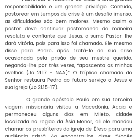
responsabilidade e um grande privilégio. Contudo,
pastorear em tempos de crise é um desafio imenso,
as dificuldades são bem maiores. Mesmo assim o
pastor deve continuar pastoreando de maneira
resoluta e confiante que Jesus, o sumo Pastor, lhe
dará vitória, pois para isso foi chamado. Ele mesmo
disse para Pedro, após tratá-lo de sua crise
ocasionada pela prisão de seu mestre querido,
negando-lhe por três vezes, “apascenta as minhas
ovelhas (Jo 21.17 – NAA)”. O tríplice chamado do
Senhor restaura Pedro ao futuro serviço a Jesus e
sua igreja (Jo 21.15-17).
O grande apóstolo Paulo em sua terceira
viagem missionária visitou a Macedônia, Acaia e
permaneceu alguns dias em Mileto, cidade
localizada na região da Ásia Menor, ali ele mandou
chamar os presbíteros da igreja de Éfeso para uma
audiência cristã. Ao encontra-los, disse: “Vocês