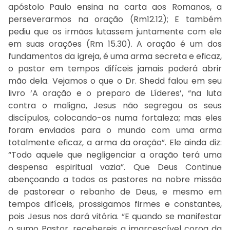
apóstolo Paulo ensina na carta aos Romanos, a
perseverarmos na oração (Rm12.12); E também
pediu que os irmãos lutassem juntamente com ele
em suas orações (Rm 15.30). A oração é um dos
fundamentos da igreja, é uma arma secreta e eficaz,
o pastor em tempos difíceis jamais poderá abrir
mão dela. Vejamos o que o Dr. Shedd falou em seu
livro ‘A oração e o preparo de Líderes’, “na luta
contra o maligno, Jesus não segregou os seus
discípulos, colocando-os numa fortaleza; mas eles
foram enviados para o mundo com uma arma
totalmente eficaz, a arma da oração”. Ele ainda diz:
“Todo aquele que negligenciar a oração terá uma
despensa espiritual vazia”. Que Deus Continue
abençoando a todos os pastores na nobre missão
de pastorear o rebanho de Deus, e mesmo em
tempos difíceis, prossigamos firmes e constantes,
pois Jesus nos dará vitória. “E quando se manifestar
o sumo Pastor, recebereis a imarcescível coroa da