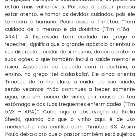
estão mais vulneráveis. Por isso o pastor precisa
estar atento, e tomar os devidos cuidados, pois ele
também é humano. Paulo disse a Timóteo: “Tem
cuidado de ti mesmo e da doutrina (1Tm 4.16a –
ARA)”. A Expressão tem cuidado no grego é
‘epeche’, significa que o grande apóstolo orientou o
seu discípulo a cuidar de si mesmo, do seu caráter e
suas ações, o que também inclui a saúde mental e
física. Associado ao cuidado com a doutrina, o
ensino, no grego ‘tei disdaskalia’. Ele ainda orienta
Timóteo de forma clara, a cuidar de sua saúde,
senão vejamos: “Não continues a beber somente
água; usa um pouco de vinho, por causa do teu
estômago e das tuas frequentes enfermidades (1Tm
5.23 – ARA)”. Cabe aqui à observação da Bíblia
Shedd, quando diz que o vinho aqui, é de uso
medicinal e não conflita com 1Timóteo 3.3. Assim
Paulo deixa claro que o pastor também está sujeitos