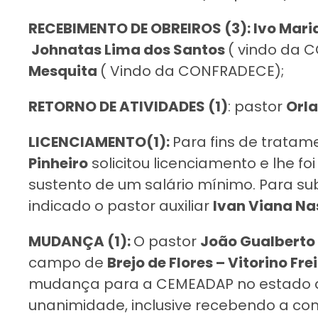
RECEBIMENTO DE OBREIROS (3): Ivo Mar
Johnatas Lima dos Santos
( vindo da 
Mesquita
( Vindo da CONFRADECE);
RETORNO DE ATIVIDADES (1)
: pastor
Orla
LICENCIAMENTO(1):
Para fins de tratam
Pinheiro
solicitou licenciamento e lhe f
sustento de um salário mínimo. Para su
indicado o pastor auxiliar
Ivan Viana Na
MUDANÇA (1):
O pastor
João Gualberto 
campo de
Brejo de Flores – Vitorino Fre
mudança para a CEMEADAP no estado do
unanimidade, inclusive recebendo a co