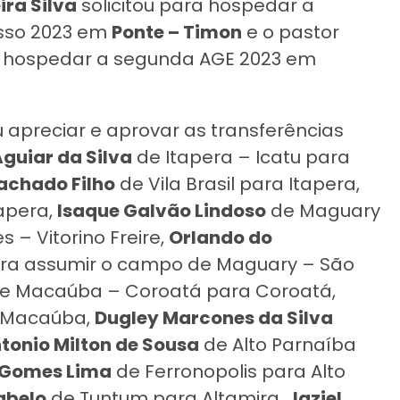
ira Silva
solicitou para hospedar a
esso 2023 em
Ponte – Timon
e o pastor
u hospedar a segunda AGE 2023 em
 apreciar e aprovar as transferências
guiar da Silva
de Itapera – Icatu para
achado Filho
de Vila Brasil para Itapera,
tapera,
Isaque Galvão Lindoso
de Maguary
 – Vitorino Freire,
Orlando do
para assumir o campo de Maguary – São
e Macaúba – Coroatá para Coroatá,
 Macaúba,
Dugley Marcones da Silva
tonio Milton de Sousa
de Alto Parnaíba
 Gomes Lima
de Ferronopolis para Alto
abelo
de Tuntum para Altamira,
Jaziel