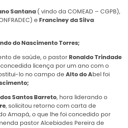
iano Santana
( vindo da COMEAD – CGPB),
CONFRADEC) e
Franciney da Silva
ndo do Nascimento Torres;
ento de saúde, o pastor
Ronaldo Trindade
oi concedida licença por um ano com o
bstitui-lo no campo de
Alto do A
bel foi
scimento;
dos Santos Barreto
, hora liderando o
ire
, solicitou retorno com carta de
 Amapá, o que lhe foi concedido por
menda pastor Alcebiades Pereira de