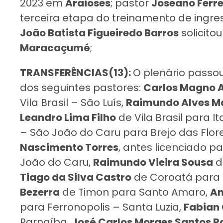
2023 em
Araioses
; pastor
Joseano Ferre
terceira etapa do treinamento de ingr
João Batista Figueiredo Barros
solicito
Maracaçumé
;
TRANSFERÊNCIAS(13):
O plenário passou
dos seguintes pastores:
Carlos Magno A
Vila Brasil – São Luís,
Raimundo Alves M
Leandro Lima Filho
de Vila Brasil para I
– São João do Caru para Brejo das Flores
Nascimento Torres
, antes licenciado 
João do Caru,
Raimundo Vieira Sousa
d
Tiago da Silva Castro
de Coroatá para
Bezerra
de Timon para Santo Amaro,
An
para Ferronopolis – Santa Luzia,
Fabian
Parnaíba,
José Carlos Moraes Santos R