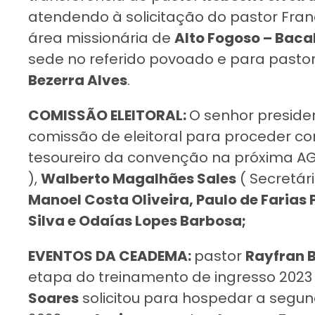
atendendo à solicitação do pastor Fran
área missionária de
Alto Fogoso – Baca
sede no referido povoado e para past
Bezerra Alves
.
COMISSÃO ELEITORAL:
O senhor presiden
comissão de eleitoral para proceder c
tesoureiro da convenção na próxima A
),
Walberto Magalhães Sales
( Secretári
Manoel Costa Oliveira, Paulo de Farias
Silva e Odaías Lopes Barbosa;
EVENTOS DA CEADEMA:
pastor
Rayfran B
etapa do treinamento de ingresso 202
Soares
solicitou para hospedar a segu