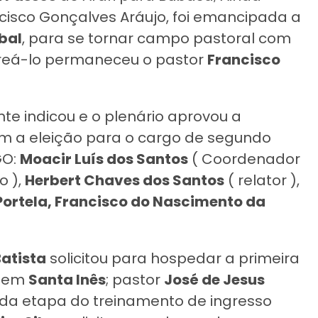
cisco Gonçalves Aráujo, foi emancipada a
bal
, para se tornar campo pastoral com
oreá-lo permaneceu o pastor
Francisco
te indicou e o plenário aprovou a
om a eleição para o cargo de segundo
GO:
Moacir Luís dos Santos
( Coordenador
o ),
Herbert Chaves dos Santos
( relator ),
 Portela, Francisco do Nascimento da
atista
solicitou para hospedar a primeira
3 em
Santa Inês
; pastor
José de Jesus
nda etapa do treinamento de ingresso